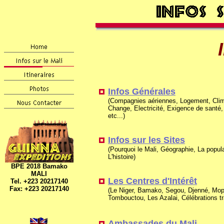
Infos Générales
(Compagnies aériennes, Logement, Clim
Change, Electricité, Exigence de santé,
etc...)
Infos sur les Sites
(Pourquoi le Mali, Géographie, La popula
L'histoire)
BPE 2018 Bamako
MALI
Les Centres d'Intérêt
Tel. +223 20217140
Fax: +223
20217140
(Le Niger, Bamako, Segou, Djenné,
Mop
Tombouctou, Les Azalai, Célébrations trad
Ambassades du Mali